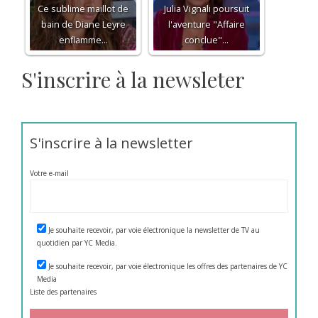
Ce sublime maillot de
Julia Vignali poursuit
bain de Diane Leyre
l'aventure "Affaire
enflamme…
conclue"…
S'inscrire à la newsleter
S'inscrire à la newsletter
Votre e-mail
Je souhaite recevoir, par voie électronique la newsletter de TV au
quotidien par YC Media.
Je souhaite recevoir, par voie électronique les offres des partenaires de YC
Media
Liste des
partenaires