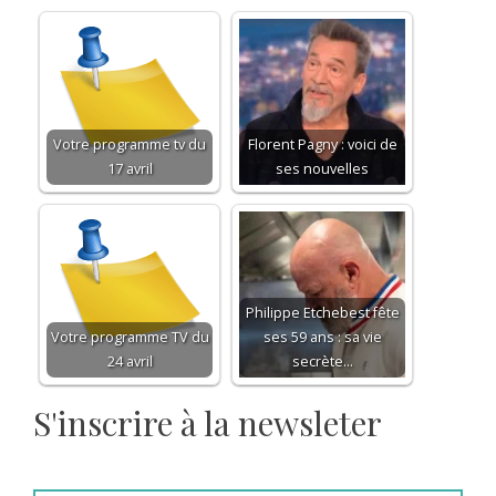
Votre programme tv du
Florent Pagny : voici de
17 avril
ses nouvelles
Philippe Etchebest fête
Votre programme TV du
ses 59 ans : sa vie
24 avril
secrète…
S'inscrire à la newsleter