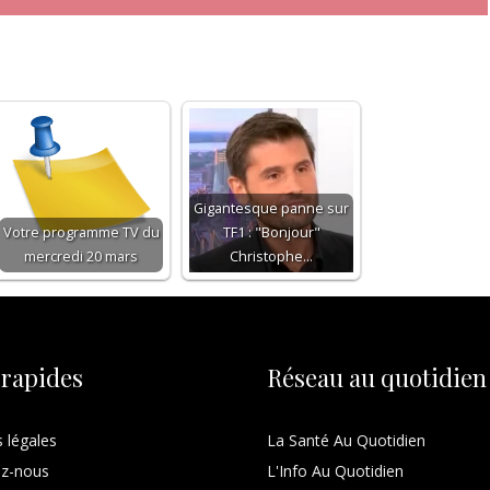
Gigantesque panne sur
Votre programme TV du
TF1 : "Bonjour"
mercredi 20 mars
Christophe…
 rapides
Réseau au quotidien
 légales
La Santé Au Quotidien
ez-nous
L'Info Au Quotidien