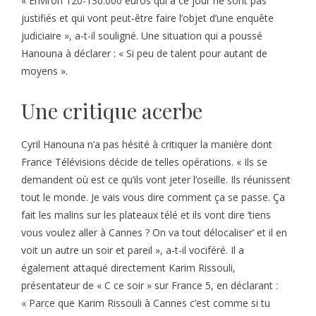
« Environ 120-130.000 euros qui à ce jour ne sont pas
justifiés et qui vont peut-être faire l’objet d’une enquête
judiciaire », a-t-il souligné. Une situation qui a poussé
Hanouna à déclarer : « Si peu de talent pour autant de
moyens ».
Une critique acerbe
Cyril Hanouna n’a pas hésité à critiquer la manière dont
France Télévisions décide de telles opérations. « Ils se
demandent où est ce qu’ils vont jeter l’oseille. Ils réunissent
tout le monde. Je vais vous dire comment ça se passe. Ça
fait les malins sur les plateaux télé et ils vont dire ‘tiens
vous voulez aller à Cannes ? On va tout délocaliser’ et il en
voit un autre un soir et pareil », a-t-il vociféré. Il a
également attaqué directement Karim Rissouli,
présentateur de « C ce soir » sur France 5, en déclarant :
« Parce que Karim Rissouli à Cannes c’est comme si tu