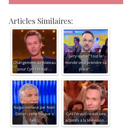
Articles Similaires:
Jarry quitte "Tout le
Changement de plateau
monde veut prendre sa
pour Cyril Féraud :…
place"…
Nagui menacé par Alain
Delon : cette blague a
Cyril Féraud réduit ses
failli…
activités à la télévision…