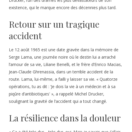
Drucker, l’un des drames les plus dévastateurs de son
existence, qui le marque encore des décennies plus tard.
Retour sur un tragique
accident
Le 12 août 1965 est une date gravée dans la mémoire de
Serge Lama, une journée noire où le destin lui a arraché
l’amour de sa vie, Liliane Benelli, et le frère d’Enrico Macias,
Jean-Claude Ghrenassia, dans un terrible accident de la
route. Lama, lui-même, a failli y laisser sa vie. « Quatorze
opérations, tu as dit : ‘Je dois la vie à un médecin et à sa
piqûre d’antibiotiques' », a rappelé Michel Drucker,
soulignant la gravité de l’accident qui a tout changé.
La résilience dans la douleur
« Ça a été très dur… très dur, oui. Mais je savais que j’allais