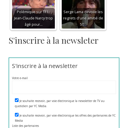
Polémique sur TF1 :
Serge Lama dévoile les
Jean-Claude Narcy trop
regrets d'une amitié de
âgé pour…
50…
S'inscrire à la newsleter
S'inscrire à la newsletter
Votre e-mail
Je souhaite recevoir, par voie électronique la newsletter de TV au
quotidien par YC Media.
Je souhaite recevoir, par voie électronique les offres des partenaires de YC
Media
Liste des
partenaires