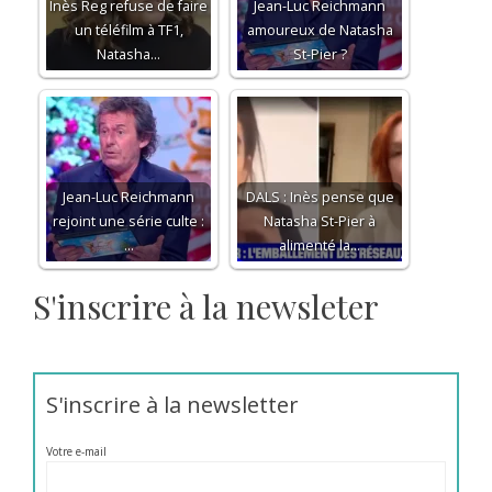
Inès Reg refuse de faire
Jean-Luc Reichmann
un téléfilm à TF1,
amoureux de Natasha
Natasha…
St-Pier ?
Jean-Luc Reichmann
DALS : Inès pense que
rejoint une série culte :
Natasha St-Pier à
…
alimenté la…
S'inscrire à la newsleter
S'inscrire à la newsletter
Votre e-mail