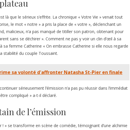
 plateau
 là que le sérieux s’effrite. La chronique « Votre Vie » venait tout
ise, le mot « notre » a pris la place de « votre », déclenchant un
nd, malicieux, n’a pas manqué de titiller son patron, obtenant pour
ent sans se déchirer ». Comment ne pas y voir un clin d’œil à sa
 à sa femme Catherine « On embrasse Catherine si elle nous regarde
a stabilité du couple Toussaint.
rime sa volonté d'affronter Natasha St-Pier en finale
 continuer sérieusement l’émission n’a pas pu réussir dans l’immédiat
être compliqué » a-t-il déclaré.
tain de l’émission
ur ! » se transforme en scène de comédie, témoignant d’une alchimie