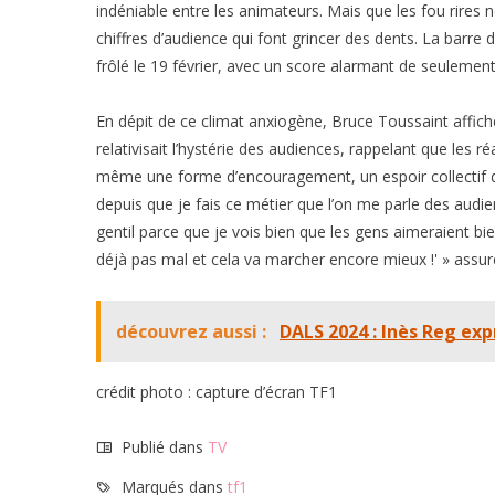
indéniable entre les animateurs. Mais que les fou rires
chiffres d’audience qui font grincer des dents. La barre 
frôlé le 19 février, avec un score alarmant de seulement
En dépit de ce climat anxiogène, Bruce Toussaint affich
relativisait l’hystérie des audiences, rappelant que les réa
même une forme d’encouragement, un espoir collectif de 
depuis que je fais ce métier que l’on me parle des aud
gentil parce que je vois bien que les gens aimeraient bi
déjà pas mal et cela va marcher encore mieux !' » assur
découvrez aussi :
DALS 2024 : Inès Reg exp
crédit photo : capture d’écran TF1
Publié dans
TV
Marqués dans
tf1