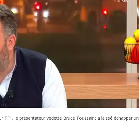
 sur TF1, le présentateur vedette Bruce Toussaint a laissé échapper un