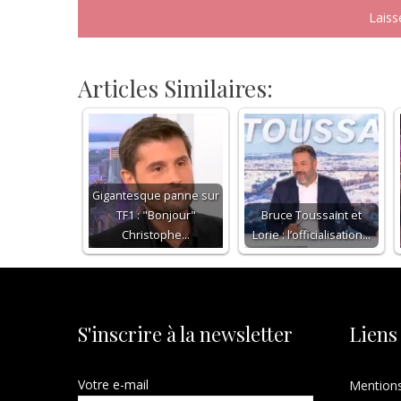
Articles Similaires:
Gigantesque panne sur
TF1 : "Bonjour"
Bruce Toussaint et
Christophe…
Lorie : l’officialisation…
S'inscrire à la newsletter
Liens
Votre e-mail
Mentions