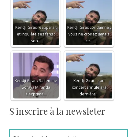
Kendji Girac réapparaît
Kendji Girac condamné :
et inquiète ses fans :
vous ne croirez jamais
son…
ce…
Kendji Girac : Sa femme
Kendji Girac : son
Soraya Miranda
concert annulé à la
s'exprime…
dernière…
S'inscrire à la newsleter