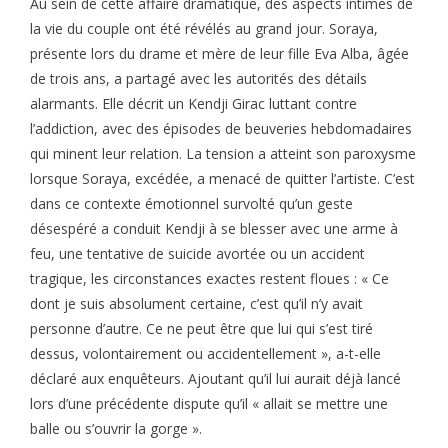
Au sein de cette affaire dramatique, des aspects intimes de
la vie du couple ont été révélés au grand jour. Soraya,
présente lors du drame et mère de leur fille Eva Alba, âgée
de trois ans, a partagé avec les autorités des détails
alarmants. Elle décrit un Kendji Girac luttant contre
l’addiction, avec des épisodes de beuveries hebdomadaires
qui minent leur relation. La tension a atteint son paroxysme
lorsque Soraya, excédée, a menacé de quitter l’artiste. C’est
dans ce contexte émotionnel survolté qu’un geste
désespéré a conduit Kendji à se blesser avec une arme à
feu, une tentative de suicide avortée ou un accident
tragique, les circonstances exactes restent floues : « Ce
dont je suis absolument certaine, c’est qu’il n’y avait
personne d’autre. Ce ne peut être que lui qui s’est tiré
dessus, volontairement ou accidentellement », a-t-elle
déclaré aux enquêteurs. Ajoutant qu’il lui aurait déjà lancé
lors d’une précédente dispute qu’il « allait se mettre une
balle ou s’ouvrir la gorge ».