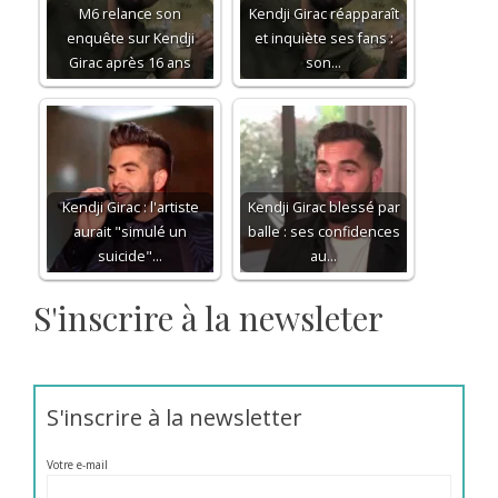
M6 relance son
Kendji Girac réapparaît
enquête sur Kendji
et inquiète ses fans :
Girac après 16 ans
son…
Kendji Girac : l'artiste
Kendji Girac blessé par
aurait "simulé un
balle : ses confidences
suicide"…
au…
S'inscrire à la newsleter
S'inscrire à la newsletter
Votre e-mail