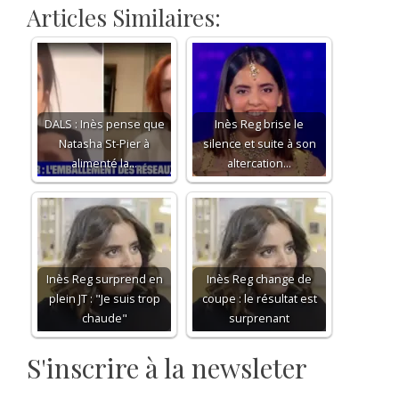
Articles Similaires:
DALS : Inès pense que
Inès Reg brise le
Natasha St-Pier à
silence et suite à son
alimenté la…
altercation…
Inès Reg surprend en
Inès Reg change de
plein JT : "Je suis trop
coupe : le résultat est
chaude"
surprenant
S'inscrire à la newsleter