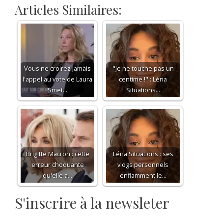
Articles Similaires:
Vous ne croirez jamais
"Je ne touche pas un
l'appel au vote de Laura
centime !" : Léna
Smet…
Situations…
Brigitte Macron : cette
Léna Situations : ses
erreur choquante
vlogs personnels
qu'elle a…
enflamment le…
S'inscrire à la newsleter