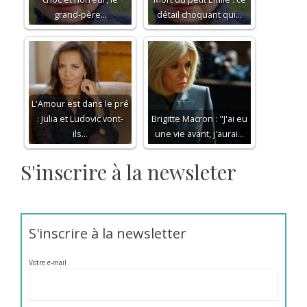
grand-père…
détail choquant qui…
L'Amour est dans le pré
: Julia et Ludovic vont-
Brigitte Macron : "J'ai eu
ils…
une vie avant, j'aurai…
S'inscrire à la newsleter
S'inscrire à la newsletter
Votre e-mail