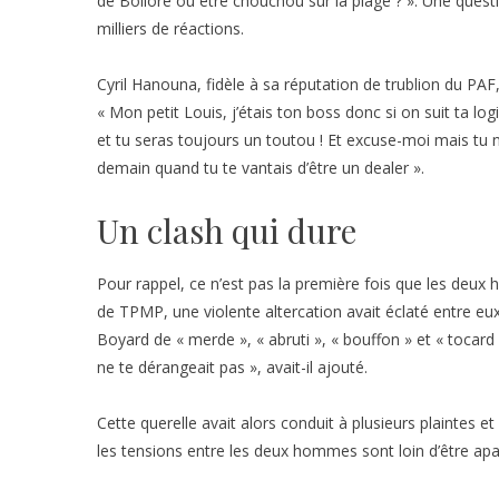
de Bolloré ou être chouchou sur la plage ? ». Une ques
milliers de réactions.
Cyril Hanouna, fidèle à sa réputation de trublion du PA
« Mon petit Louis, j’étais ton boss donc si on suit ta l
et tu seras toujours un toutou ! Et excuse-moi mais tu n’
demain quand tu te vantais d’être un dealer ».
Un clash qui dure
Pour rappel, ce n’est pas la première fois que les deu
de TPMP, une violente altercation avait éclaté entre eux
Boyard de « merde », « abruti », « bouffon » et « tocard »
ne te dérangeait pas », avait-il ajouté.
Cette querelle avait alors conduit à plusieurs plaintes 
les tensions entre les deux hommes sont loin d’être apa