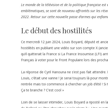
Le monde de la télévision et de la politique française est 
emblématiques, se sont de nouveau affrontés sur les résea
2022. Retour sur cette nouvelle passe d’armes qui enflamm
Le début des hostilités
Ce mercredi 12 juin 2024, Louis Boyard, député et anc
hostilités en publiant une vidéo sur son compte X (anci
qu’il quitterait la France si La France Insoumise (LFI) ar
Français à voter pour le Front Populaire lors des prochai
La réponse de Cyril Hanouna ne s’est pas fait attendre. 
Louis, c’était une vanne ! Je serai toujours là pour montr
rentrée mais toi commence à chercher un job d’été ! Si 
Ça te branche ? C’est cool »
Loin de se laisser intimider, Louis Boyard a riposté en 