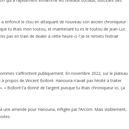
tion qui a rapidement enflammé les réseaux sociaux, suscitant des
F, a enfoncé le clou en attaquant de nouveau son ancien chroniqueur :
ogique tu étais mon toutou, et maintenant tu es le toutou de Jean-Luc
es pas en train de dealer à cette heure-ci ? Je te remets l’extrait
x hommes s’affrontent publiquement. En novembre 2022, sur le plateau
 à propos de Vincent Bolloré. Hanouna n’avait pas hésité à traiter
. « Bolloré t’a donné de l’argent puisque tu étais chroniqueur ici, ça
et à une amende pour Hanouna, infligée par l’Arcom. Mais visiblement,
isées.