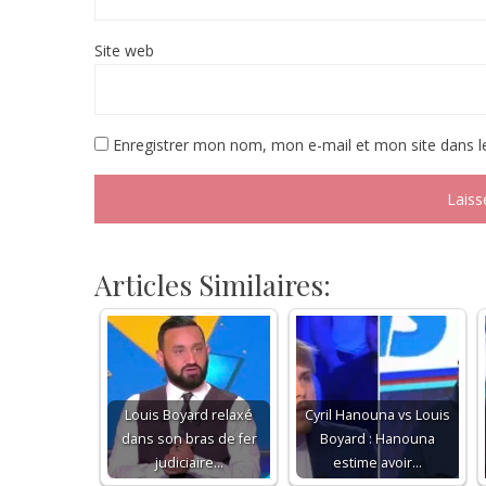
Site web
Enregistrer mon nom, mon e-mail et mon site dans 
Articles Similaires:
Louis Boyard relaxé
Cyril Hanouna vs Louis
dans son bras de fer
Boyard : Hanouna
judiciaire…
estime avoir…