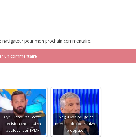
le navigateur pour mon prochain commentaire.
Cyril Hanouna : cette
Nagui voit rouge et
décision choc qui va
menace de poursuivre
bouleverser TPMP
le député…