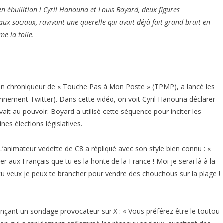
en ébullition ! Cyril Hanouna et Louis Boyard, deux figures
ux sociaux, ravivant une querelle qui avait déjà fait grand bruit en
e la toile.
ien chroniqueur de « Touche Pas à Mon Poste » (TPMP), a lancé les
ennement Twitter). Dans cette vidéo, on voit Cyril Hanouna déclarer
rivait au pouvoir. Boyard a utilisé cette séquence pour inciter les
nes élections législatives.
L’animateur vedette de C8 a répliqué avec son style bien connu : «
er aux Français que tu es la honte de la France ! Moi je serai là à la
tu veux je peux te brancher pour vendre des chouchous sur la plage !
lançant un sondage provocateur sur X : « Vous préférez être le toutou