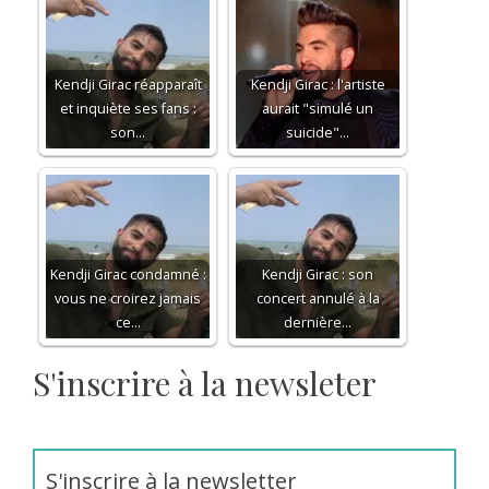
Kendji Girac réapparaît
Kendji Girac : l'artiste
et inquiète ses fans :
aurait "simulé un
son…
suicide"…
Kendji Girac condamné :
Kendji Girac : son
vous ne croirez jamais
concert annulé à la
ce…
dernière…
S'inscrire à la newsleter
S'inscrire à la newsletter