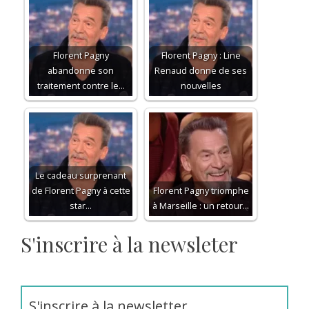
Florent Pagny
Florent Pagny : Line
abandonne son
Renaud donne de ses
traitement contre le…
nouvelles
Le cadeau surprenant
de Florent Pagny à cette
Florent Pagny triomphe
star…
à Marseille : un retour…
S'inscrire à la newsleter
S'inscrire à la newsletter