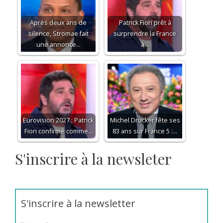
Après deux ans de
Patrick Fiori prêt à
silence, Stromae fait
surprendre la France
une annonce…
à…
Eurovision 2027 : Patrick
Michel Drucker fête ses
Fiori confirmé comme…
83 ans sur France 5 :…
S'inscrire à la newsleter
S'inscrire à la newsletter