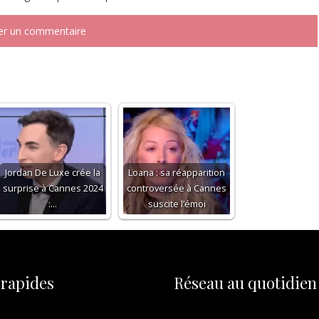
Jordan De Luxe crée la
Loana : sa réapparition
surprise à Cannes 2024
controversée à Cannes
:…
suscite l’émoi
 rapides
Réseau au quotidien