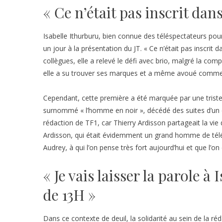
« Ce n’était pas inscrit da
Isabelle Ithurburu, bien connue des téléspectateurs pour 
un jour à la présentation du JT. « Ce n’était pas inscrit 
collègues, elle a relevé le défi avec brio, malgré la comp
elle a su trouver ses marques et a même avoué commen
Cependant, cette première a été marquée par une triste n
surnommé « l’homme en noir », décédé des suites d’un 
rédaction de TF1, car Thierry Ardisson partageait la vie 
Ardisson, qui était évidemment un grand homme de télé
Audrey, à qui l’on pense très fort aujourd’hui et que l’o
« Je vais laisser la parole à
de 13H »
Dans ce contexte de deuil, la solidarité au sein de la ré