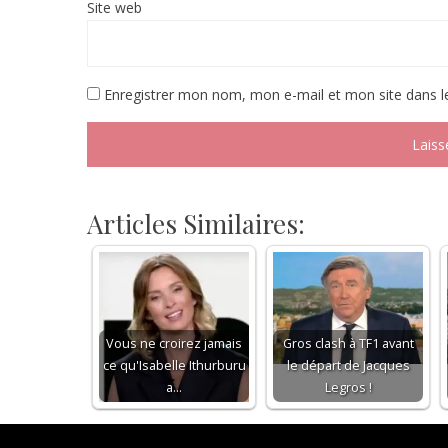
Site web
Enregistrer mon nom, mon e-mail et mon site dans 
Articles Similaires:
Vous ne croirez jamais
Gros clash à TF1 avant
ce qu'Isabelle Ithurburu
le départ de Jacques
a…
Legros !