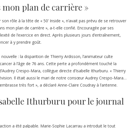
ns mon plan de carrière »
son rôle à la tête de « 50’ Inside », n’avait pas prévu de se retrouver
dans mon plan de carrière », a-t-elle confié. Encouragée par ses
lexité de l’exercice en direct. Après plusieurs jours d’entraînement,
cer à y prendre goût.
ouvelle : la disparition de Thierry Ardisson, l’animateur culte
cancer à l’âge de 76 ans. Cette perte a profondément touché la
d’Audrey Crespo-Mara, collègue directe d’Isabelle Ithurburu. « Thierry
vision. Il était aussi le mari de notre consœur Audrey Crespo-Mara…
n embrasse très fort », a déclaré Anne-Claire Coudray à l’antenne.
 Isabelle Ithurburu pour le journal
daction a été palpable. Marie-Sophie Lacarrau a introduit le tout