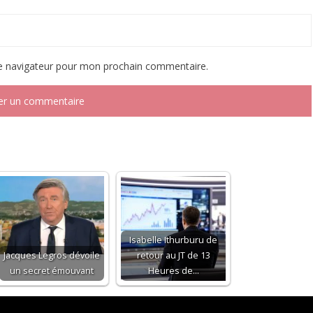
le navigateur pour mon prochain commentaire.
Isabelle Ithurburu de
Jacques Legros dévoile
retour au JT de 13
un secret émouvant
Heures de…