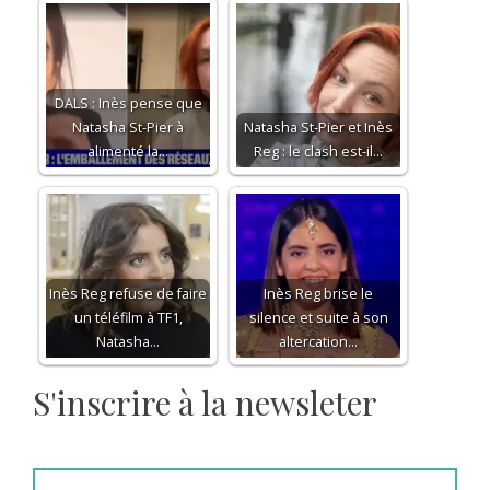
DALS : Inès pense que
Natasha St-Pier à
Natasha St-Pier et Inès
alimenté la…
Reg : le clash est-il…
Inès Reg refuse de faire
Inès Reg brise le
un téléfilm à TF1,
silence et suite à son
Natasha…
altercation…
S'inscrire à la newsleter