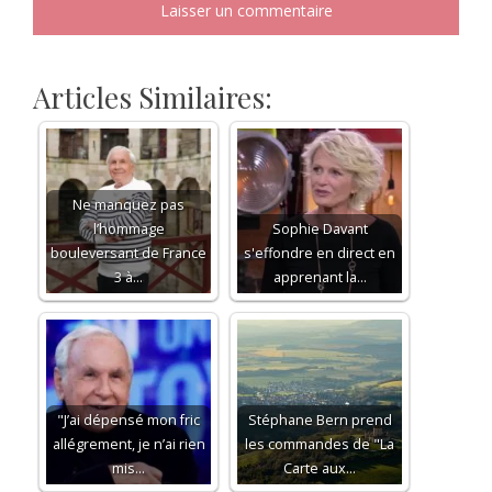
Articles Similaires:
Ne manquez pas
l’hommage
Sophie Davant
bouleversant de France
s'effondre en direct en
3 à…
apprenant la…
"J’ai dépensé mon fric
Stéphane Bern prend
allégrement, je n’ai rien
les commandes de "La
mis…
Carte aux…