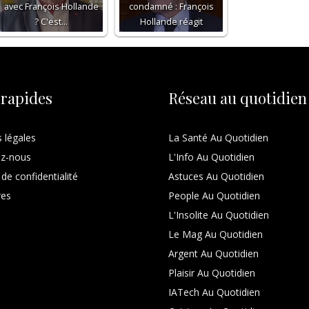
avec François Hollande
condamné : François
? C'est…
Hollande réagit
 rapides
Réseau au quotidien
 légales
La Santé Au Quotidien
ez-nous
L'Info Au Quotidien
 de confidentialité
Astuces Au Quotidien
res
People Au Quotidien
L'Insolite Au Quotidien
Le Mag Au Quotidien
Argent Au Quotidien
Plaisir Au Quotidien
IATech Au Quotidien