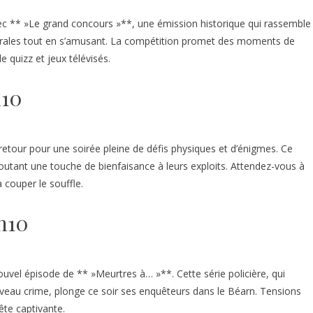
vec ** »Le grand concours »**, une émission historique qui rassemble
érales tout en s’amusant. La compétition promet des moments de
e quizz et jeux télévisés.
h10
 retour pour une soirée pleine de défis physiques et d’énigmes. Ce
ajoutant une touche de bienfaisance à leurs exploits. Attendez-vous à
 couper le souffle.
h10
vel épisode de ** »Meurtres à… »**. Cette série policière, qui
veau crime, plonge ce soir ses enquêteurs dans le Béarn. Tensions
te captivante.