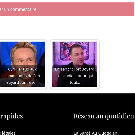
Cyril Féraud aux
"En sang" : Fort Boyard :
commandes de Fort
ce candidat pour qui
Boyard : un rêve…
tout…
 rapides
Réseau au quotidien
 légales
La Santé Au Quotidien