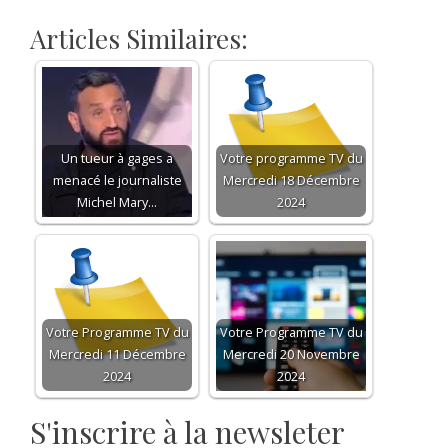
Articles Similaires:
Un tueur à gages a
Votre programme TV du
menacé le journaliste
Mercredi 18 Décembre
Michel Mary…
2024
Votre Programme TV du
Votre Programme TV du
Mercredi 11 Décembre
Mercredi 20 Novembre
2024
2024
S'inscrire à la newsleter