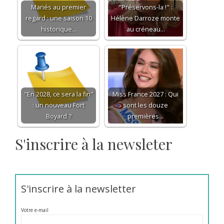
Mariés au premier
"Préservons-la !" :
regard : une saison 10
Hélène Darroze monte
historique…
au créneau…
"En 2028, ce sera la fin"
Miss France 2027 : Qui
: un nouveau Fort
sont les douze
Boyard ?
premières…
S'inscrire à la newsleter
S'inscrire à la newsletter
Votre e-mail