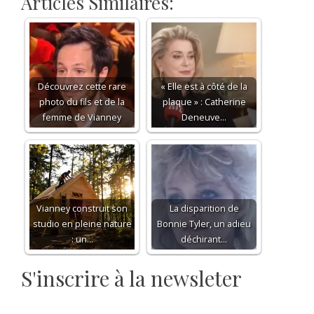
Articles Similaires:
Découvrez cette rare
« Elle est à côté de la
photo du fils et de la
plaque » : Catherine
femme de Vianney
Deneuve…
Vianney construit son
La disparition de
studio en pleine nature
Bonnie Tyler, un adieu
: un…
déchirant…
S'inscrire à la newsleter