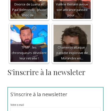
Divorce de Luana et
Valérie Benaïm avoue
Paul Belmondo : photo
son attirance passée
choc de…
pour…
TPMP : les
Chameroy attaque :
chroniqueurs dévoilent
parodie explosive de
leur retraite !
Morandini en…
S'inscrire à la newsleter
S'inscrire à la newsletter
Votre e-mail