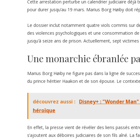
Cette arrestation perturbe un calendrier judiciaire déjà 
pour durer jusqu’au 19 mars. Marius Borg Høiby doit ré
Le dossier inclut notamment quatre viols commis sur d
des violences psychologiques et une consommation de stup
jusqu’à seize ans de prison. Actuellement, sept victimes
Une monarchie ébranlée pa
Marius Borg Høiby ne figure pas dans la ligne de succes
du prince héritier Haakon et de son épouse. Le contexte f
découvrez aussi :
Disney+ : "Wonder Man" 
héroïque
En effet, la presse vient de révéler des liens passés ent
s’ajoutent aux déboires judiciaires de son fils aîné. La