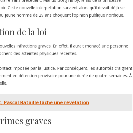
iaire sans précédent. Marius Borg Høiby, le fils de la princesse
r. Cette nouvelle interpellation survient alors qu’il devait déjà se
 au jeune homme de 29 ans choquent l’opinion publique nordique.
ion de la loi
velles infractions graves. En effet, il aurait menacé une personne
ochent des atteintes physiques récentes.
ontact imposée par la justice. Par conséquent, les autorités craignent
ement en détention provisoire pour une durée de quatre semaines. À
lle.
t, Pascal Bataille lâche une révélation
crimes graves