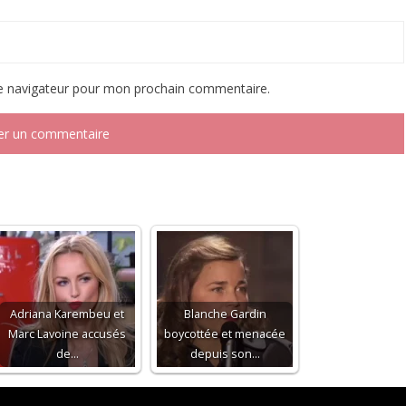
le navigateur pour mon prochain commentaire.
Adriana Karembeu et
Blanche Gardin
Marc Lavoine accusés
boycottée et menacée
de…
depuis son…