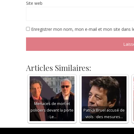
Site web
Enregistrer mon nom, mon e-mail et mon site dans 
Articles Similaires:
Menaces de mort et
policiers devant la porte
Patrick Bruel accusé de
: Le…
viols : des mesures…