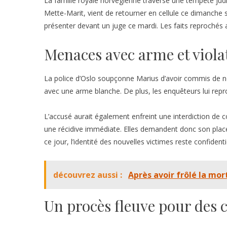
La famille royale norvégienne traverse une tempête judic
Mette-Marit, vient de retourner en cellule ce dimanche soi
présenter devant un juge ce mardi. Les faits reprochés
Menaces avec arme et violat
La police d’Oslo soupçonne Marius d’avoir commis de nou
avec une arme blanche. De plus, les enquêteurs lui repr
L’accusé aurait également enfreint une interdiction de c
une récidive immédiate. Elles demandent donc son plac
ce jour, l’identité des nouvelles victimes reste confidentie
découvrez aussi :
Après avoir frôlé la mor
Un procès fleuve pour des 