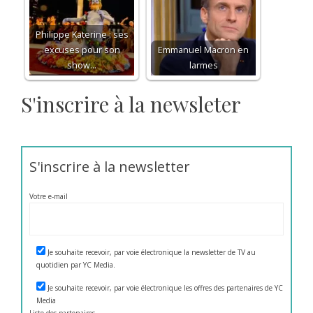
Philippe Katerine : ses
excuses pour son
Emmanuel Macron en
show…
larmes
S'inscrire à la newsleter
S'inscrire à la newsletter
Votre e-mail
Je souhaite recevoir, par voie électronique la newsletter de TV au
quotidien par YC Media.
Je souhaite recevoir, par voie électronique les offres des partenaires de YC
Media
Liste des
partenaires