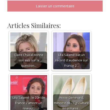
Articles Similaires:
Claire Chazal donne
Léa Salamé bat un
son avis sur la
record d'audience sur
question…
France 2…
Léa Salamé : le 20H de
Annie Genevard,
France 2 atteint un
ministre de l'Agriculture
niveau…
en a marre…