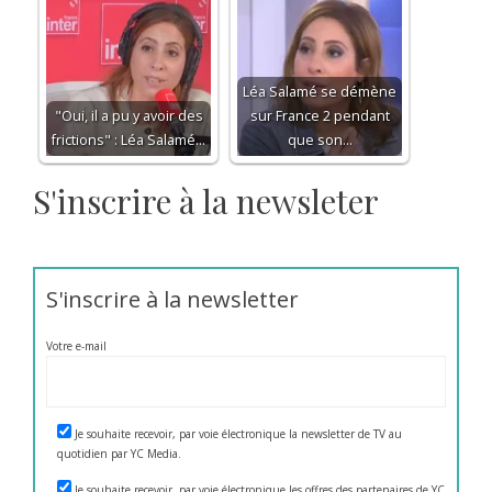
Léa Salamé se démène
"Oui, il a pu y avoir des
sur France 2 pendant
frictions" : Léa Salamé…
que son…
S'inscrire à la newsleter
S'inscrire à la newsletter
Votre e-mail
Je souhaite recevoir, par voie électronique la newsletter de TV au
quotidien par YC Media.
Je souhaite recevoir, par voie électronique les offres des partenaires de YC