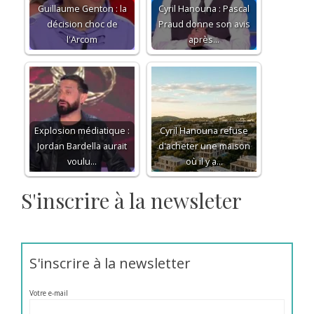
Guillaume Genton : la
Cyril Hanouna : Pascal
décision choc de
Praud donne son avis
l'Arcom
après…
Explosion médiatique :
Cyril Hanouna refuse
Jordan Bardella aurait
d'acheter une maison
voulu…
où il y a…
S'inscrire à la newsleter
S'inscrire à la newsletter
Votre e-mail