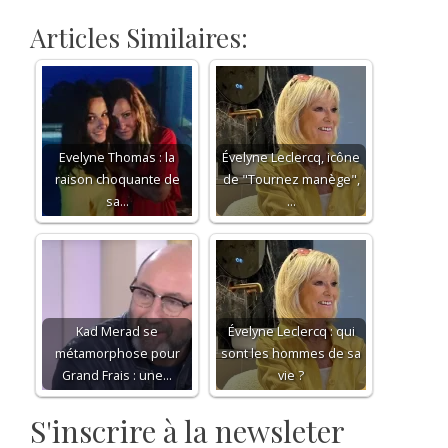
Articles Similaires:
Evelyne Thomas : la
Évelyne Leclercq, icône
raison choquante de
de "Tournez manège",
sa…
…
Kad Merad se
Évelyne Leclercq : qui
métamorphose pour
sont les hommes de sa
Grand Frais : une…
vie ?
S'inscrire à la newsleter