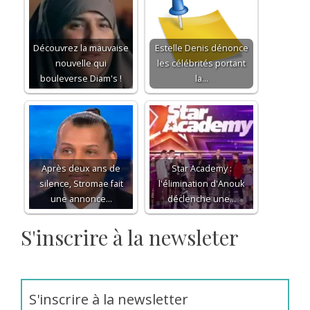
Découvrez la mauvaise
Estelle Denis dénonce
nouvelle qui
les célébrités portant
bouleverse Diam's !
la…
Après deux ans de
Star Academy :
silence, Stromae fait
l'élimination d'Anouk
une annonce…
déclenche une…
S'inscrire à la newsleter
S'inscrire à la newsletter