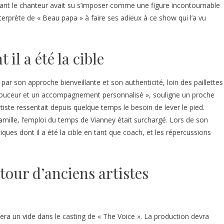
, tant le chanteur avait su s’imposer comme une figure incontournable
erprète de « Beau papa » à faire ses adieux à ce show qui l’a vu
 il a été la cible
ar son approche bienveillante et son authenticité, loin des paillettes
 la douceur et un accompagnement personnalisé », souligne un proche
rtiste ressentait depuis quelque temps le besoin de lever le pied.
amille, l’emploi du temps de Vianney était surchargé. Lors de son
iques dont il a été la cible en tant que coach, et les répercussions
etour d’anciens artistes
sera un vide dans le casting de « The Voice ». La production devra