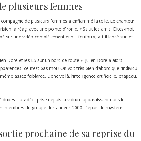
de plusieurs femmes
en compagnie de plusieurs femmes a enflammé la toile. Le chanteur
ion, a réagi avec une pointe d’ironie. « Salut les amis. Dites-moi,
tombé sur une vidéo complètement euh… foufou », a-t-il lancé sur les
lien Doré et les L5 sur un bord de route ». Julien Doré a alors
arences, ce n’est pas moi ! On voit très bien d’abord que l’individu
même assez faiblarde. Donc voilà, l’intelligence artificielle, chapeau,
é dupes. La vidéo, prise depuis la voiture apparaissant dans le
t les membres du groupe des années 2000. Depuis, le mystère
sortie prochaine de sa reprise du