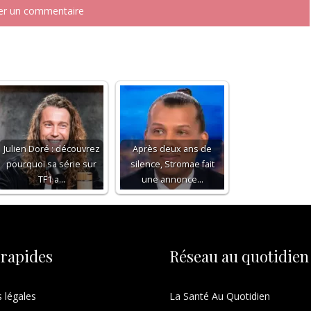
Julien Doré : découvrez
Après deux ans de
pourquoi sa série sur
silence, Stromae fait
TF1 a…
une annonce…
 rapides
Réseau au quotidien
 légales
La Santé Au Quotidien