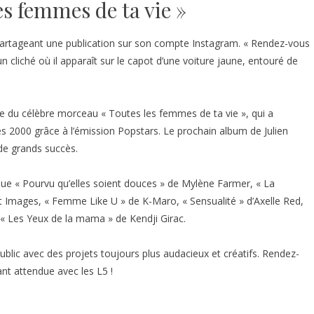
s femmes de ta vie »
 partageant une publication sur son compte Instagram. « Rendez-vous
cliché où il apparaît sur le capot d’une voiture jaune, entouré de
se du célèbre morceau « Toutes les femmes de ta vie », qui a
es 2000 grâce à l’émission Popstars. Le prochain album de Julien
de grands succès.
 que « Pourvu qu’elles soient douces » de Mylène Farmer, « La
t Images, « Femme Like U » de K-Maro, « Sensualité » d’Axelle Red,
 « Les Yeux de la mama » de Kendji Girac.
ublic avec des projets toujours plus audacieux et créatifs. Rendez-
nt attendue avec les L5 !