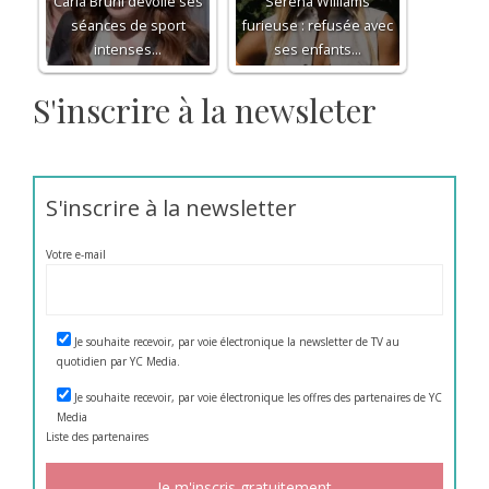
Carla Bruni dévoile ses
Serena Williams
séances de sport
furieuse : refusée avec
intenses…
ses enfants…
S'inscrire à la newsleter
S'inscrire à la newsletter
Votre e-mail
Je souhaite recevoir, par voie électronique la newsletter de TV au
quotidien par YC Media.
Je souhaite recevoir, par voie électronique les offres des partenaires de YC
Media
Liste des
partenaires