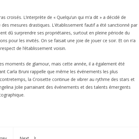
ras croisés. L’interprète de « Quelqu’un qui m’a dit » a décidé de
e des mesures drastiques. L’établissement fautif a été sanctionné par
nt dû surprendre ses propriétaires, surtout en pleine période du
ns pour les invités. On se faisait une joie de jouer ce soir. Et on n’a
respect de l’établissement voisin.
 ses moments de glamour, mais cette année, il a également été
uant Carla Bruni rappelle que même les événements les plus
 contretemps, la Croisette continue de vibrer au rythme des stars et
gelina Jolie parrainant des événements et des talents émergents
atographique.
rev
Next