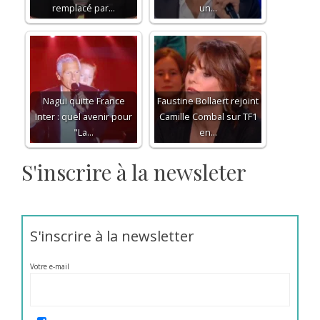
remplacé par...
un…
Nagui quitte France
Faustine Bollaert rejoint
Inter : quel avenir pour
Camille Combal sur TF1
"La…
en…
S'inscrire à la newsleter
S'inscrire à la newsletter
Votre e-mail