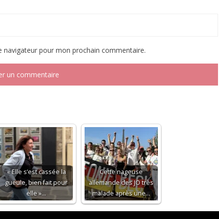
le navigateur pour mon prochain commentaire.
« Elle s’est cassée la
Cette nageuse
gueule, bien fait pour
allemande des JO très
elle »…
malade après une…