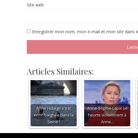
Site web
Enregistrer mon nom, mon e-mail et mon site dans 
Articles Similaires:
Anne Hidalgo s'est
Anne-Sophie Lapix se
enfin baignée dans la
heurte violemment à
Seine !
Anne…