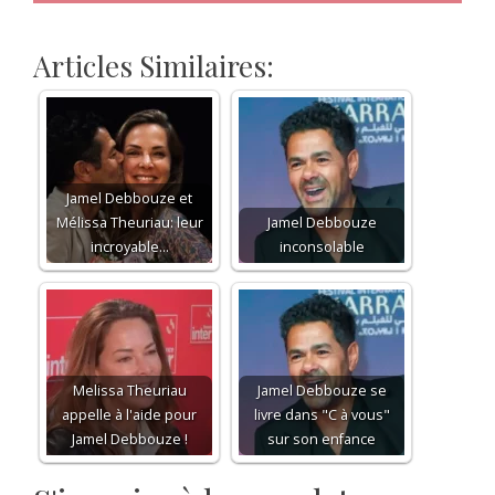
Articles Similaires:
Jamel Debbouze et
Mélissa Theuriau: leur
Jamel Debbouze
incroyable…
inconsolable
Melissa Theuriau
Jamel Debbouze se
appelle à l'aide pour
livre dans "C à vous"
Jamel Debbouze !
sur son enfance