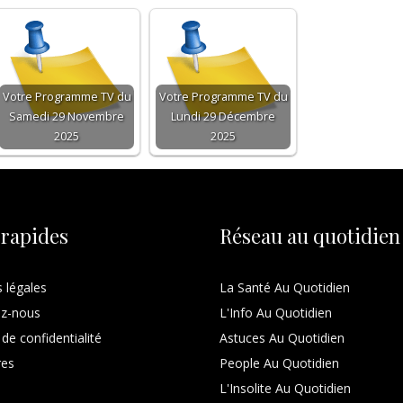
Votre Programme TV du
Votre Programme TV du
Samedi 29 Novembre
Lundi 29 Décembre
2025
2025
 rapides
Réseau au quotidien
 légales
La Santé Au Quotidien
ez-nous
L'Info Au Quotidien
 de confidentialité
Astuces Au Quotidien
res
People Au Quotidien
L'Insolite Au Quotidien