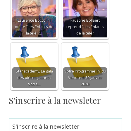
Laurence Boccolini
Faustine Bollaert
quitte "Les Enfants de
reprend "Les Enfants
la télé" :…
de la télé"
Star academy, Le gala
Votre Programme TV du
des pièces jaunes :
Vendredi 30 Janvier
Votre…
2026
S'inscrire à la newsleter
S'inscrire à la newsletter