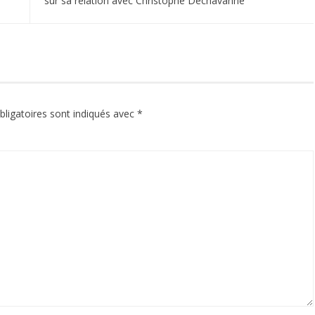
sur sa relation avec Christophe Dechavanne
ligatoires sont indiqués avec
*