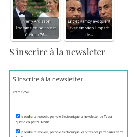
Thierry Ardisson,
Eric et Ramzy évoquent
l'homme en noir s'est
avec émotion l'impact
éteint à 76…
de…
S'inscrire à la newsleter
S'inscrire à la newsletter
Votre e-mail
Je souhaite recevoir, par voie électronique la newsletter de TV au
quotidien par YC Media.
Je souhaite recevoir, par voie électronique les offres des partenaires de YC