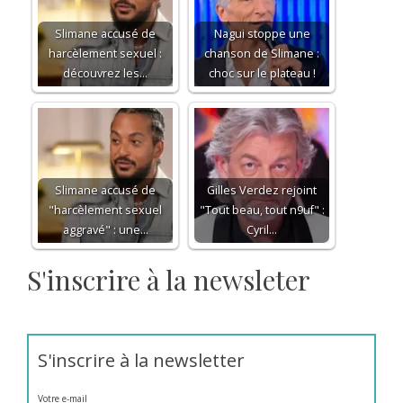
Slimane accusé de
Nagui stoppe une
harcèlement sexuel :
chanson de Slimane :
découvrez les…
choc sur le plateau !
Slimane accusé de
Gilles Verdez rejoint
"harcèlement sexuel
"Tout beau, tout n9uf" :
aggravé" : une…
Cyril…
S'inscrire à la newsleter
S'inscrire à la newsletter
Votre e-mail