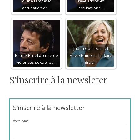
d'une tempête:
révélations et
accusation de…
accusations…
Judith Godrèche et
Patrick Bruel accusé de
Flavie Flament : l'affaire
violences sexuelles,…
Bruel…
S'inscrire à la newsleter
S'inscrire à la newsletter
Votre e-mail