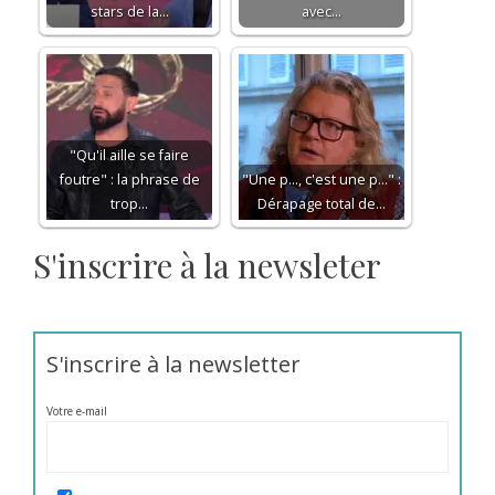
stars de la…
avec…
"Qu'il aille se faire
foutre" : la phrase de
"Une p..., c'est une p..." :
trop…
Dérapage total de…
S'inscrire à la newsleter
S'inscrire à la newsletter
Votre e-mail