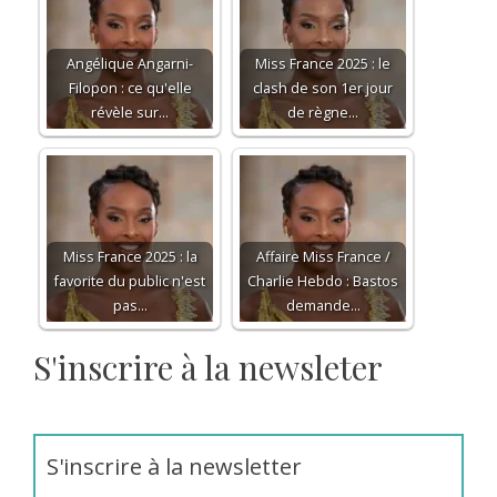
Angélique Angarni-
Miss France 2025 : le
Filopon : ce qu'elle
clash de son 1er jour
révèle sur…
de règne…
Miss France 2025 : la
Affaire Miss France /
favorite du public n'est
Charlie Hebdo : Bastos
pas…
demande…
S'inscrire à la newsleter
S'inscrire à la newsletter