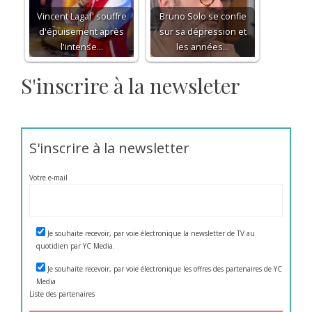
Vincent Lagaf' souffre
Bruno Solo se confie
d'épuisement après
sur sa dépression et
l'intense…
les années…
S'inscrire à la newsleter
S'inscrire à la newsletter
Votre e-mail
Je souhaite recevoir, par voie électronique la newsletter de TV au
quotidien par YC Media.
Je souhaite recevoir, par voie électronique les offres des partenaires de YC
Media
Liste des
partenaires